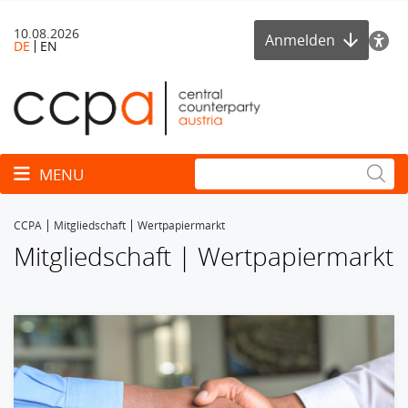
10.08.2026
Anmelden
DE
EN
Toggle navigation
MENU
CCPA
Mitgliedschaft
Wertpapiermarkt
Mitgliedschaft | Wertpapiermarkt