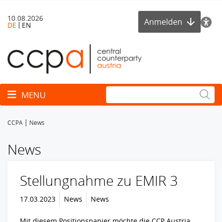
10.08.2026
Anmelden
DE
EN
Toggle navigation
MENU
CCPA
News
News
Stellungnahme zu EMIR 3
17.03.2023
News
News
Mit diesem Positionspapier möchte die CCP Austria