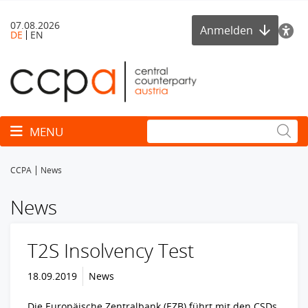
07.08.2026
Anmelden
DE
EN
Toggle navigation
MENU
CCPA
News
News
T2S Insolvency Test
18.09.2019
News
Die Europäische Zentralbank (EZB) führt mit den CSDs