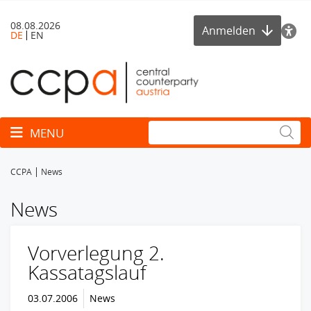
08.08.2026
Anmelden
DE
EN
Toggle navigation
MENU
CCPA
News
News
Vorverlegung 2.
Kassatagslauf
03.07.2006
News