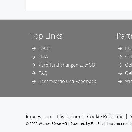
Top Links
Part
EACH
EX
FMA
Oe
Veröffentlichungen zu AGB
Oe
FAQ
Oe
Beschwerde und Feedback
Wie
Impressum
Disclaimer
Cookie Richtlinie
© 2025 Wiener Börse AG |
Powered by FactSet
|
Implemented b