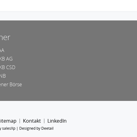
ner
AA
KB AG
KB CSD
NB
ner Börse
Sitemap
Kontakt
LinkedIn
y salesXp
|
Designed by Deetail