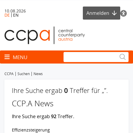
10.08.2026
Anmelden
DE
EN
Toggle navigation
MENU
CCPA
Suchen
News
Ihre Suche ergab
0
Treffer für „
”.
CCP.A News
Ihre Suche ergab
92
Treffer.
Effizienzsteigerung